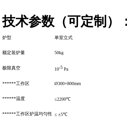
技术参数（可定制）
炉型
单室立式
额定装炉量
50kg
-5
极限真空
10
Pa
******工作区
Ø300×800mm
******温度
≤2200℃
******工作区炉温均匀性
≤ ±5℃